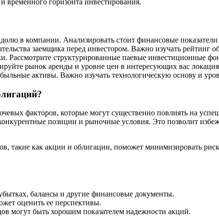
 и временного горизонта инвестирования.
долю в компании. Анализировать стоит финансовые показатели
ельства заемщика перед инвестором. Важно изучать рейтинг об
ки. Рассмотрите структурированные паевые инвестиционные ф
ируйте рынок аренды и уровне цен в интересующих вас локация
быльные активы. Важно изучать технологическую основу и уро
блигаций?
ючевых факторов, которые могут существенно повлиять на усп
 конкурентные позиции и рыночные условия. Это позволит избе
ов, такие как акции и облигации, поможет минимизировать риск
убытках, балансы и другие финансовые документы.
жет оценить ее перспективы.
дов могут быть хорошим показателем надежности акций.