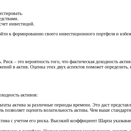
естировать.
едствами.
 счет инвестиций.
ойти к формированию своего инвестиционного портфеля и избе
. Риск – это вероятность того, что фактическая доходность акти
ений в актив. Оценка этих двух аспектов поможет определить, 
оходность активов:
таты актива за различные периоды времени. Это даст представ
ль позволяет оценить волатильность актива. Чем выше стандартн
тива с учетом его риска. Высокий коэффициент Шарпа указывает