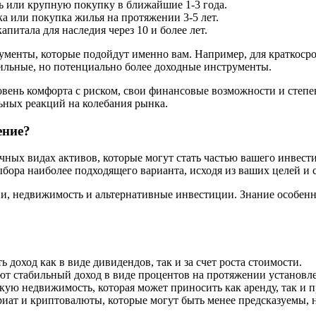
ь или крупную покупку в ближайшие 1-3 года.
а или покупка жилья на протяжении 3-5 лет.
питала для наследия через 10 и более лет.
ументы, которые подойдут именно вам. Например, для краткоср
ильные, но потенциально более доходные инструменты.
овень комфорта с риском, свои финансовые возможности и степен
ьных реакций на колебания рынка.
ение?
личных видах активов, которые могут стать частью вашего инвес
ыбора наиболее подходящего варианта, исходя из ваших целей и 
и, недвижимость и альтернативные инвестиции. Знание особенн
доход как в виде дивидендов, так и за счет роста стоимости.
т стабильный доход в виде процентов на протяжении установле
ю недвижимость, которая может приносить как аренду, так и п
иат и криптовалюты, которые могут быть менее предсказуемы, 