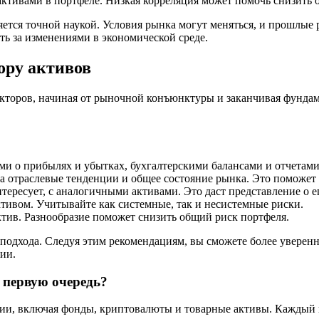
активами в портфеле. Низкая корреляция может помочь снизить 
яется точной наукой. Условия рынка могут меняться, и прошлые 
ь за изменениями в экономической среде.
ору активов
акторов, начиная от рыночной конъюнктуры и заканчивая фунд
.
тами о прибылях и убытках, бухгалтерскими балансами и отчетам
а отраслевые тенденции и общее состояние рынка. Это поможет п
нтересует, с аналогичными активами. Это даст представление о 
активом. Учитывайте как системные, так и несистемные риски.
актив. Разнообразие поможет снизить общий риск портфеля.
о подхода. Следуя этим рекомендациям, вы сможете более уверен
ии.
 первую очередь?
ии, включая фонды, криптовалюты и товарные активы. Каждый и