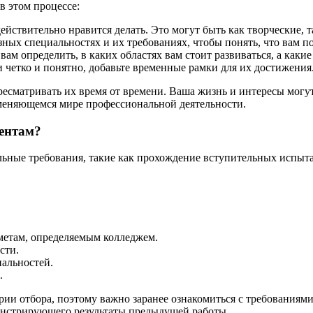
в этом процессе:
действительно нравится делать. Это могут быть как творческие, 
зных специальностях и их требованиях, чтобы понять, что вам п
ам определить, в каких областях вам стоит развиваться, а каки
четко и понятно, добавьте временные рамки для их достижения
ресматривать их время от времени. Ваша жизнь и интересы могу
о меняющемся мире профессиональной деятельности.
дентам?
ьные требования, такие как прохождение вступительных испыта
етам, определяемым колледжем.
сти.
альностей.
.
рии отбора, поэтому важно заранее ознакомиться с требованиям
онстрирующего результаты предыдущей работы.