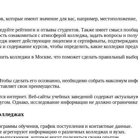
в, которые имеют значение для вас, например, местоположение,
едуйте рейтинги и отзывы студентов. Также имеет смысл пообщ
ть ознакомиться с атмосферой колледжа, задать вопросы и получ
ледж имеет действующие лицензии и сертификаты, подтверждающ
 и содержание курсов, чтобы определить, какие колледжи пред
нить колледжи в Москве, что поможет сделать правильный выбор
тобы сделать его осознанно, необходимо собрать максимум инф
тавляет свои преимущества.
тся интернет. Веб-сайты учебных заведений содержат актуальн
ругом. Однако, исследование информации не должно ограничива
олледжах
ограммы обучения, график поступления и контактные данные.
е агрегируют информацию о различных колледжах и вузах.
 выпускников, которые могут поделиться своим опытом.