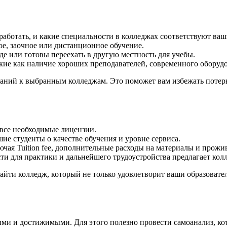
работать, и какие специальности в колледжах соответствуют ва
ое, заочное или дистанционное обучение.
де или готовы переехать в другую местность для учебы.
ие как наличие хороших преподавателей, современного оборудо
ваний к выбранным колледжам. Это поможет вам избежать потерь
 все необходимые лицензии.
ие студенты о качестве обучения и уровне сервиса.
чая Tuition fee, дополнительные расходы на материалы и прожи
ти для практики и дальнейшего трудоустройства предлагает кол
йти колледж, который не только удовлетворит ваши образовател
ми и достижимыми. Для этого полезно провести самоанализ, к